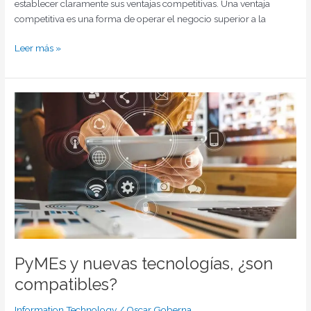
establecer claramente sus ventajas competitivas. Una ventaja
competitiva es una forma de operar el negocio superior a la
Leer más »
PyMEs
y
nuevas
tecnologías,
¿son
compatibles?
PyMEs y nuevas tecnologías, ¿son
compatibles?
Information Technology
/
Oscar Goberna