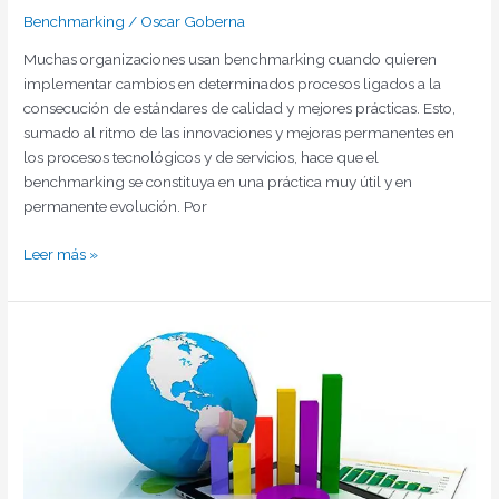
Benchmarking
/
Oscar Goberna
Muchas organizaciones usan benchmarking cuando quieren
implementar cambios en determinados procesos ligados a la
consecución de estándares de calidad y mejores prácticas. Esto,
sumado al ritmo de las innovaciones y mejoras permanentes en
los procesos tecnológicos y de servicios, hace que el
benchmarking se constituya en una práctica muy útil y en
permanente evolución. Por
Leer más »
Tres
casos
interesantes
de
benchmarking
interno