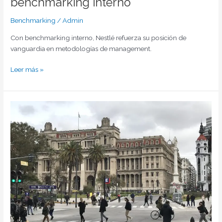
benchmarking interno
Benchmarking
/
Admin
Con benchmarking interno, Nestlé refuerza su posición de
vanguardia en metodologías de management.
Leer más »
Oportunidades
y
desafíos
del
benchmarking
en
el
sector
público
de
América