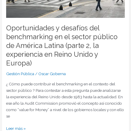
Latina
(parte
2,
la
Oportunidades y desafíos del
experiencia
en
benchmarking en el sector público
Reino
de América Latina (parte 2, la
Unido
experiencia en Reino Unido y
y
Europa)
Europa)
Gestión Pública
/
Oscar Goberna
¿ Cómo puede contribuir el benchmarking en el contexto del
sector público ? Para contestar a esta pregunta puede analizarse
la experiencia del Reino Unido desde 1983 hasta la actualidad. En
ese año la Audit Commission promovió el concepto así conocido
como “value for Money” a nivel de los gobiernos locales y con ello
se
Leer más »