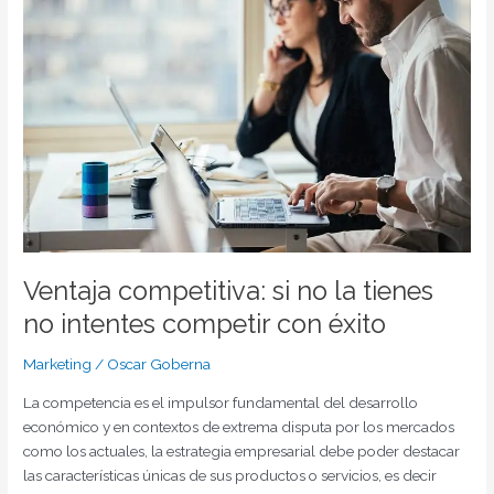
si
no
la
tienes
no
intentes
competir
con
éxito
Ventaja competitiva: si no la tienes
no intentes competir con éxito
Marketing
/
Oscar Goberna
La competencia es el impulsor fundamental del desarrollo
económico y en contextos de extrema disputa por los mercados
como los actuales, la estrategia empresarial debe poder destacar
las características únicas de sus productos o servicios, es decir