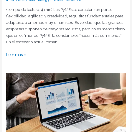
(tiempo de lectura: 4 min) Las PyMEs se caracterizan por su
flexibilidad, agilidad y creatividad, requisitos fundamentales para
adaptarse a entornos muy dinámicos. Es verdad, que las grandes
empresas disponen de mayores recursos, pero no es menos cierto
que en el “mundo PyME” la constante es “hacer más con menos”.
En el escenario actual toman
Leer más »
Benchmarking
y
Análisis
Predictivo
del
Negocio,
complementación
y
beneficios