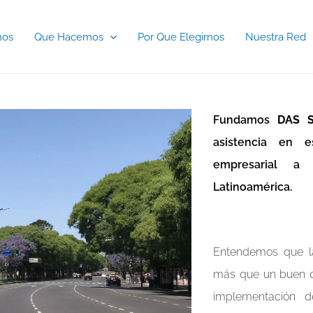
mos
Que Hacemos
Por Que Elegirnos
Nuestra Red
Fundamos
DAS S
asistencia en e
empresarial a 
Latinoamérica.
Entendemos que la
más que un buen d
implementación d