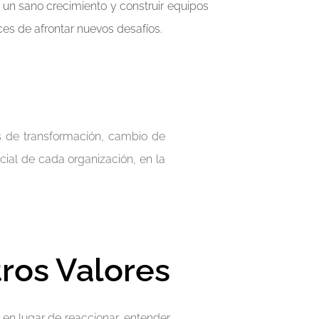
r un sano crecimiento y construir equipos
es de afrontar nuevos desafíos.
s de transformación, cambio de
cial de cada organización, en la
ros Valores
 en lugar de reaccionar, entender