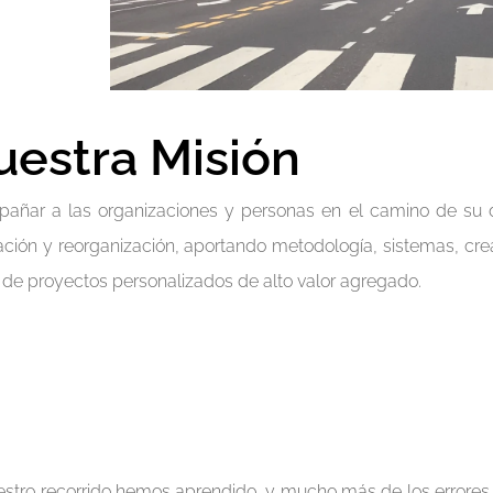
uestra Misión
añar a las organizaciones y personas en el camino de su 
ación y reorganización, aportando metodología, sistemas, crea
de proyectos personalizados de alto valor agregado.
stro recorrido hemos aprendido, y mucho más de los errores, 