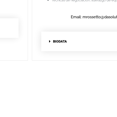
Técnicas de negociación, liderazgo de equi
Email: mrossetto@dasolut
BIODATA