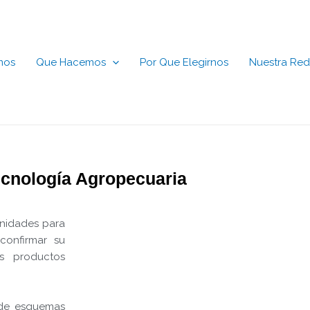
mos
Que Hacemos
Por Que Elegirnos
Nuestra Red
cnología Agropecuaria
unidades para
confirmar su
s productos
o de esquemas