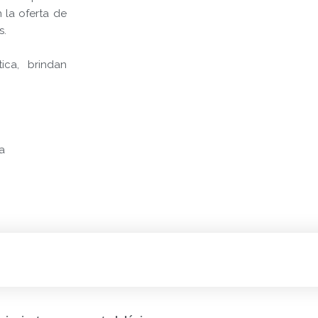
 la oferta de
s.
ica, brindan
a