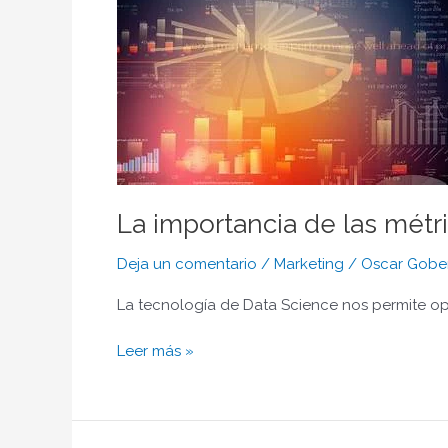
La
importancia
de
las
métricas
en
el
marketing
actual
La importancia de las métr
Deja un comentario
/
Marketing
/
Oscar Gobe
La tecnología de Data Science nos permite opt
Leer más »