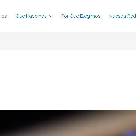
mos
Que Hacemos
Por Que Elegirnos
Nuestra Red