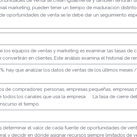
rtunidades de venta se crean igualmente y también tendrán tasas
il marketing, pueden tener un tiempo de maduración distinto q
de oportunidades de venta se le debe dar un seguimiento espe
e los equipos de ventas y marketing es examinar las tasas de c
onvertirán en clientes. Este análisis examina el historial de r
n %, hay que analizar los datos de ventas de los últimos meses
ipos de compradores: personas, empresas pequeñas, empresas
de todos los canales que usa la empresa. La tasa de cierre d
nscurso el tiempo.
s determinar el valor de cada fuente de oportunidades de vent
eral y decidir en dónde asignar recursos siempre limitados de v