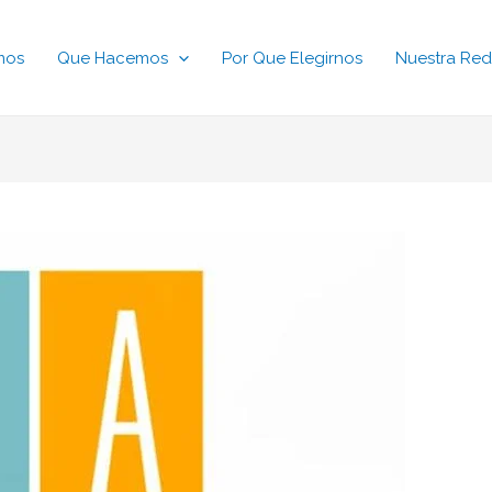
mos
Que Hacemos
Por Que Elegirnos
Nuestra Red