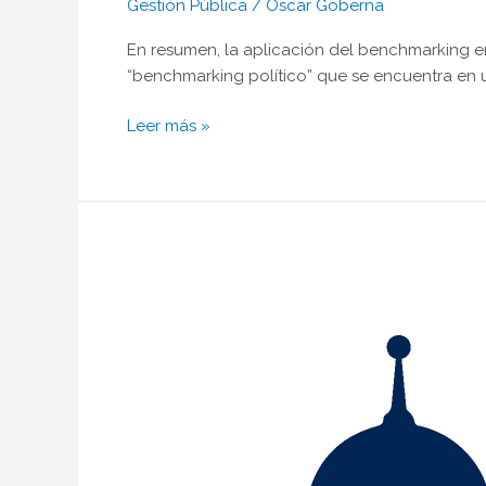
Gestión Pública
/
Oscar Goberna
En resumen, la aplicación del benchmarking en 
“benchmarking político” que se encuentra en un
Leer más »
Tableros
de
Comando
para
la
gestión
de
gobierno