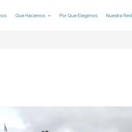
mos
Que Hacemos
Por Que Elegirnos
Nuestra Red