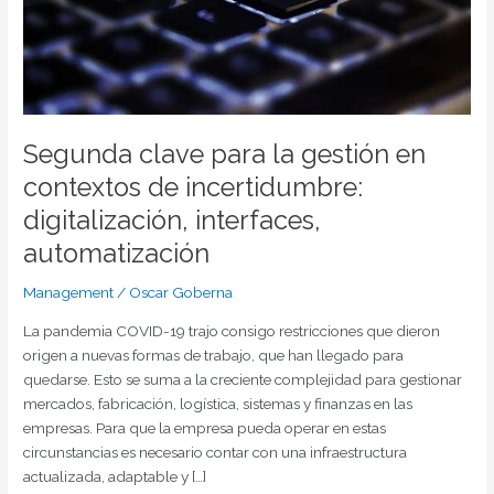
incertidumbre:
digitalización,
interfaces,
automatización
Segunda clave para la gestión en
contextos de incertidumbre:
digitalización, interfaces,
automatización
Management
/
Oscar Goberna
La pandemia COVID-19 trajo consigo restricciones que dieron
origen a nuevas formas de trabajo, que han llegado para
quedarse. Esto se suma a la creciente complejidad para gestionar
mercados, fabricación, logística, sistemas y finanzas en las
empresas. Para que la empresa pueda operar en estas
circunstancias es necesario contar con una infraestructura
actualizada, adaptable y […]