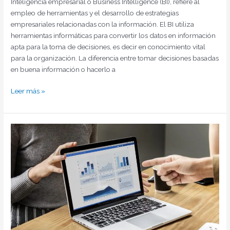
Inteligencia empresarial o Business Intelligence (BI), refiere al
empleo de herramientas y el desarrollo de estrategias
empresariales relacionadas con la información. El BI utiliza
herramientas informáticas para convertir los datos en información
apta para la toma de decisiones, es decir en conocimiento vital
para la organización. La diferencia entre tomar decisiones basadas
en buena información o hacerlo a
Leer más »
Acerca
de
los
OKR’s