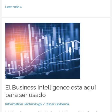
Leer más »
El
Business
Intelligence
esta
aquí
para
ser
usado
El Business Intelligence esta aquí
para ser usado
Information Technology
/
Oscar Goberna