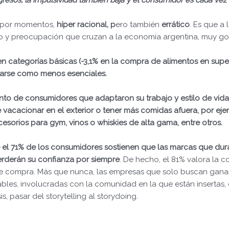
ngresos, la impulsividad también baja y el consumidor es cada vez
, por momentos,
híper racional,
p
ero también
errático
. Es que a
do y preocupación que cruzan a la economía argentina, muy go
n categorías básicas (-3,1% en la compra de alimentos en su
sarse como menos esenciales.
nto de consumidores que adaptaron su trabajo y estilo de vida
 vacacionar en el exterior o tener más comidas afuera, por ej
esorios para gym, vinos o whiskies de alta gama, entre otros.
e el 71% de los consumidores sostienen que las marcas que du
erderán su confianza por siempre
. De hecho, el 81% valora la 
 de compra. Más que nunca, las empresas que solo buscan gana
bles, involucradas con la comunidad en la que están insertas, 
s, pasar del storytelling al storydoing.