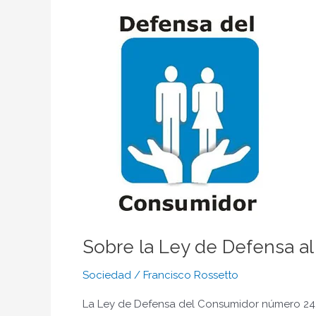
Sobre
la
Ley
de
Defensa
al
Consumidor
–
Conocer
nuestros
derechos
Sobre la Ley de Defensa a
Sociedad
/
Francisco Rossetto
La Ley de Defensa del Consumidor número 2424