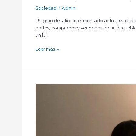
Sociedad
/
Admin
Un gran desafío en el mercado actual es el d
partes, comprador y vendedor de un inmueble, 
un […]
Leer más »
Valores
fundamentales
post
pandemia
y
la
vida