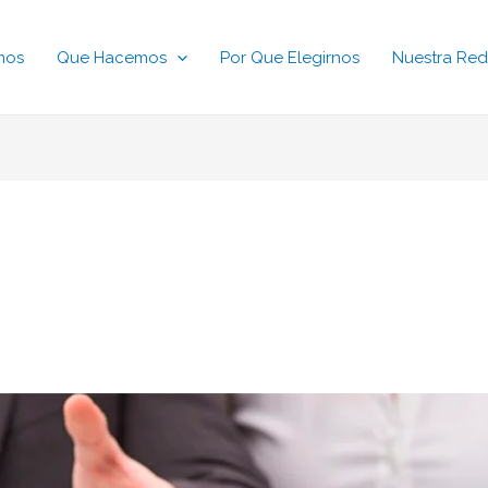
mos
Que Hacemos
Por Que Elegirnos
Nuestra Red