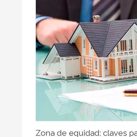
para
una
operación
exitosa
Zona de equidad: claves pa