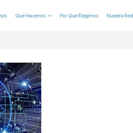
mos
Que Hacemos
Por Que Elegirnos
Nuestra Red