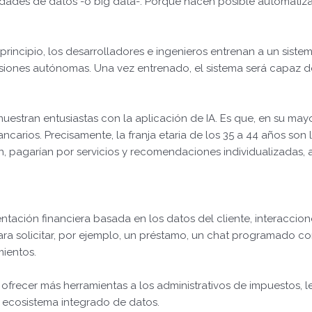
dades de datos -o big data-. Porque hacen posible automatiz
principio, los desarrolladores e ingenieros entrenan a un sis
isiones autónomas. Una vez entrenado, el sistema será capaz d
muestran entusiastas con la aplicación de IA. Es que, en su mayo
bancarios. Precisamente, la franja etaria de los 35 a 44 años s
n, pagarían por servicios y recomendaciones individualizadas, 
tación financiera basada en los datos del cliente, interaccione
a solicitar, por ejemplo, un préstamo, un chat programado co
mientos.
ofrecer más herramientas a los administrativos de impuestos, l
lo ecosistema integrado de datos.