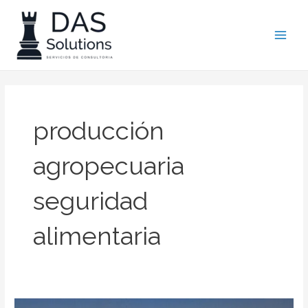
Ir
Main
al
Men
contenido
producción
agropecuaria
seguridad
alimentaria
Mirada