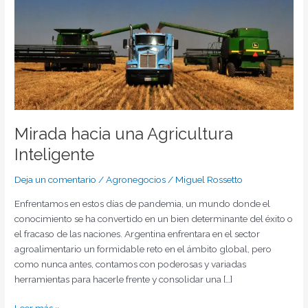
hacia
una
Agricultura
Inteligente
Mirada hacia una Agricultura
Inteligente
Deja un comentario
/
Agronegocios
/
Miguel Rossetto
Enfrentamos en estos días de pandemia, un mundo donde el
conocimiento se ha convertido en un bien determinante del éxito o
el fracaso de las naciones. Argentina enfrentara en el sector
agroalimentario un formidable reto en el ámbito global, pero
como nunca antes, contamos con poderosas y variadas
herramientas para hacerle frente y consolidar una […]