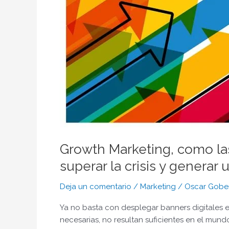
tecnologías
de
la
información
aportan
soluciones
para
superar
la
crisis
y
generar
Growth Marketing, como las
un
superar la crisis y generar
crecimiento
acelerado
Deja un comentario
/
Marketing
/
Oscar Gobe
de
las
Ya no basta con desplegar banners digitales en
ventas
necesarias, no resultan suficientes en el mun