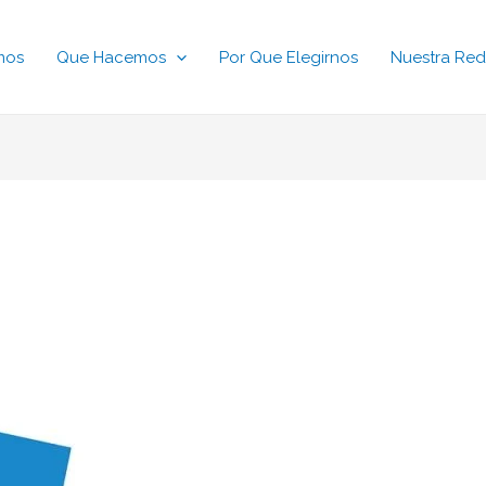
mos
Que Hacemos
Por Que Elegirnos
Nuestra Red
g