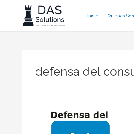
Ir
al
Inicio
Quienes So
contenido
defensa del cons
Sobre
la
Ley
de