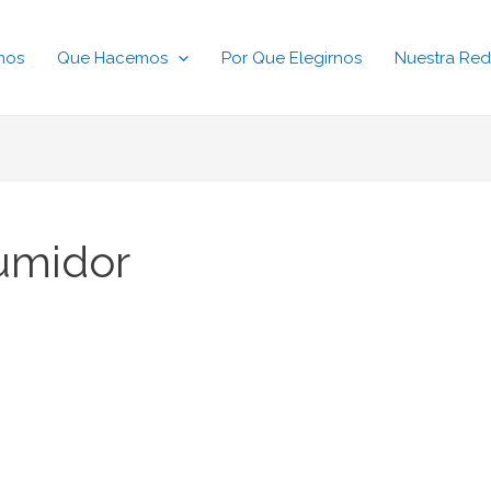
mos
Que Hacemos
Por Que Elegirnos
Nuestra Red
umidor