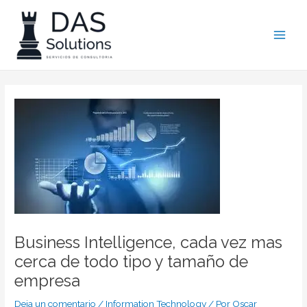
Ir
Navegación
Main
al
de
Men
contenido
entradas
Business Intelligence, cada vez mas
cerca de todo tipo y tamaño de
empresa
Deja un comentario
/
Information Technology
/ Por
Oscar