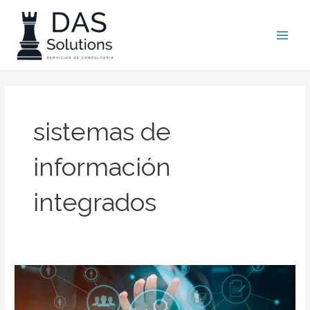
Ir
Main
al
Men
contenido
sistemas de
información
integrados
Un
sistema
de