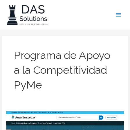
Ir
Main
al
Men
contenido
Programa de Apoyo
a la Competitividad
PyMe
Programa
de
Apoyo