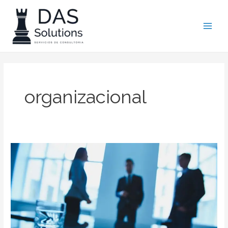
Ir
Main
al
Men
contenido
organizacional
Transformación
Empresaria
(reflexión)