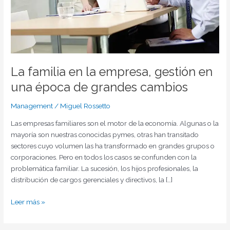
época
de
grandes
cambios
La familia en la empresa, gestión en
una época de grandes cambios
Management
/
Miguel Rossetto
Las empresas familiares son el motor de la economía. Algunas o la
mayoría son nuestras conocidas pymes, otras han transitado
sectores cuyo volumen las ha transformado en grandes grupos o
corporaciones. Pero en todos los casos se confunden con la
problemática familiar. La sucesión, los hijos profesionales, la
distribución de cargos gerenciales y directivos, la […]
Leer más »