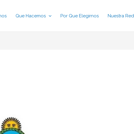
mos
Que Hacemos
Por Que Elegirnos
Nuestra Red